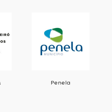
Penela
s