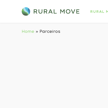
Skip
to
RURAL 
main
content
Home
»
Parceiros