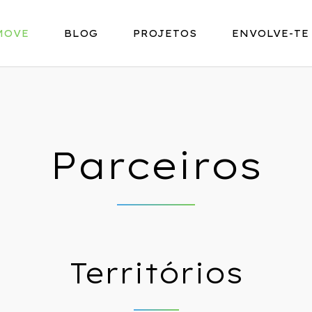
MOVE
BLOG
PROJETOS
ENVOLVE-TE
P
a
r
c
e
i
r
o
s
Territórios