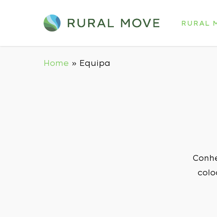
Skip
to
RURAL 
main
content
Home
»
Equipa
Conh
colo