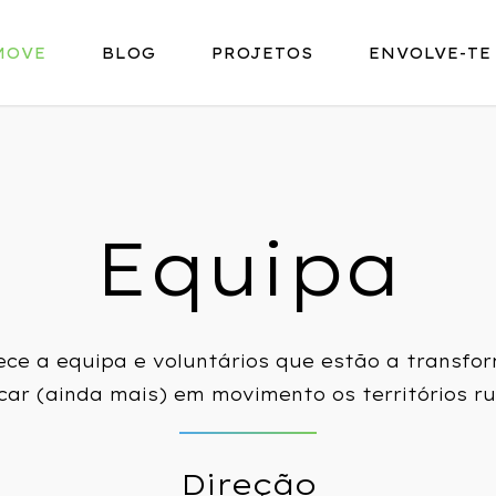
MOVE
BLOG
PROJETOS
ENVOLVE-TE
E
q
u
i
p
a
ece
a
equipa
e
voluntários
que
estão
a
transfo
car
(ainda
mais)
em
movimento
os
territórios
ru
Direção