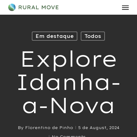
Men
Skip
to
main
content
Em destaque
Todos
Explore
Idanha-
a-Nova
By
Florentino de Pinho
5 de August, 2024
No Comments